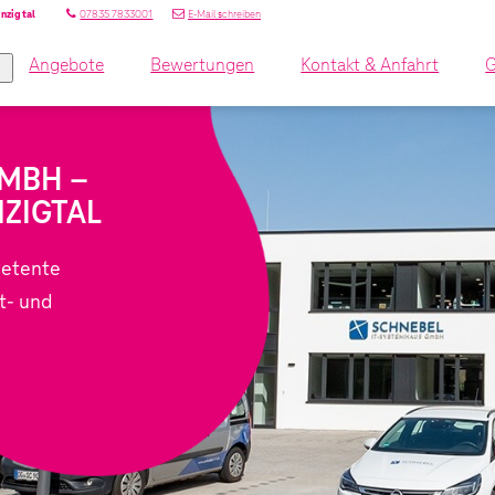
07835 7833001
E-Mail schreiben
Angebote
Bewertungen
Kontakt & Anfahrt
G
GMBH –
NZIGTAL
petente
t- und