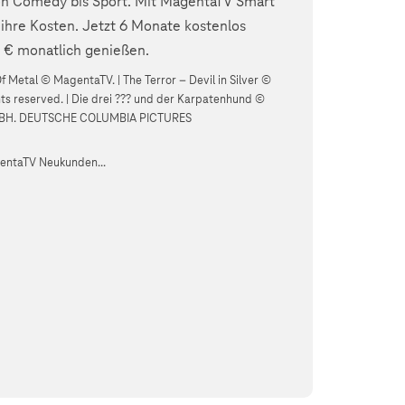
von Comedy bis Sport. Mit MagentaTV Smart
ihre Kosten. Jetzt 6 Monate kostenlos
1 € monatlich genießen.
 Metal © MagentaTV. | The Terror – Devil in Silver ©
hts reserved. | Die drei ??? und der Karpatenhund ©
BH. DEUTSCHE COLUMBIA PICTURES
gentaTV Neukunden...