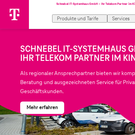
Produkte und Tarife
Services
SCHNEBEL IT-SYSTEMHAUS 
IHR TELEKOM PARTNER IM KI
Als regionaler Ansprechpartner bieten wir kom
Beratung und ausgezeichneten Service für Priva
Geschäftskunden.
Mehr erfahren