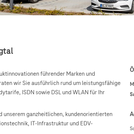
gtal
Ö
oduktinnovationen führender Marken und
aten wir Sie ausführlich rund um leistungsfähige
M
dytarife, ISDN sowie DSL und WLAN für Ihr
S
d unserem ganzheitlichen, kundenorientierten
A
onstechnik, IT-Infrastruktur und EDV-
S